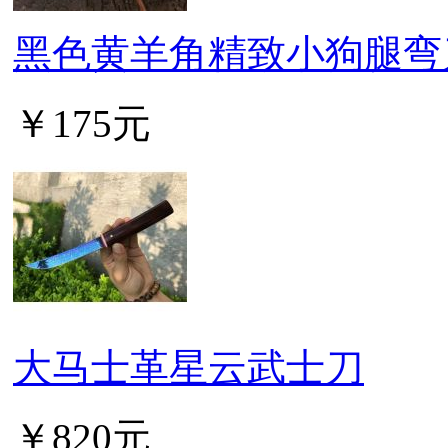
黑色黄羊角精致小狗腿弯
￥175元
大马士革星云武士刀
￥820元