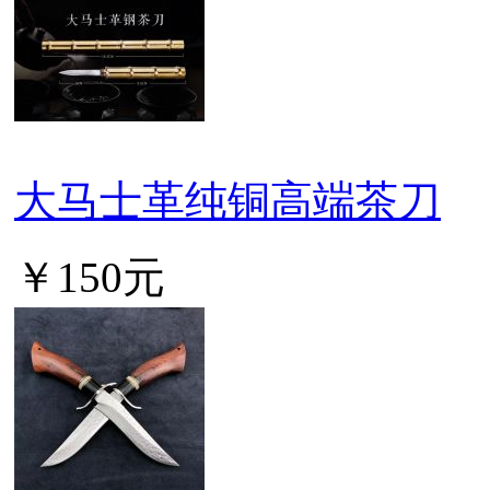
大马士革纯铜高端茶刀
￥150元