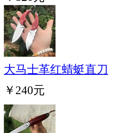
大马士革红蜻蜓直刀
￥240元