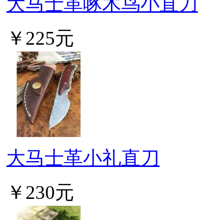
大马士革啄木鸟小直刀
￥225元
大马士革小礼直刀
￥230元