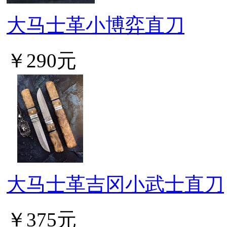
大马士革小博弈直刀
￥290元
大马士革吉冈小武士直刀
￥375元