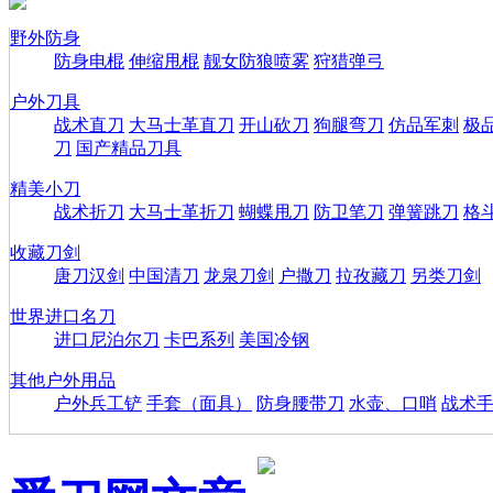
野外防身
防身电棍
伸缩甩棍
靓女防狼喷雾
狩猎弹弓
户外刀具
战术直刀
大马士革直刀
开山砍刀
狗腿弯刀
仿品军刺
极
刀
国产精品刀具
精美小刀
战术折刀
大马士革折刀
蝴蝶甩刀
防卫笔刀
弹簧跳刀
格
收藏刀剑
唐刀汉剑
中国清刀
龙泉刀剑
户撒刀
拉孜藏刀
另类刀剑
世界进口名刀
进口尼泊尔刀
卡巴系列
美国冷钢
其他户外用品
户外兵工铲
手套（面具）
防身腰带刀
水壶、口哨
战术