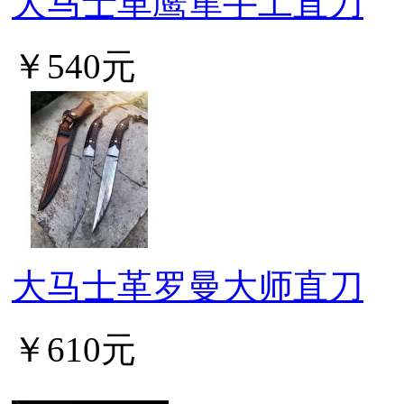
大马士革鹰隼手工直刀
￥540元
大马士革罗曼大师直刀
￥610元