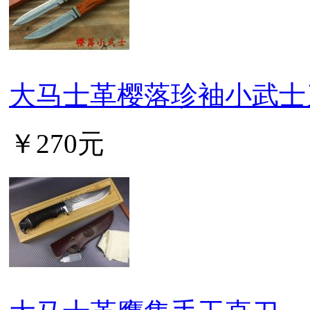
大马士革樱落珍袖小武士
￥270元