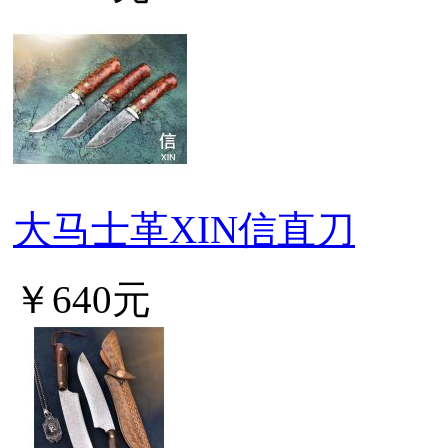
大马士革XIN信直刀
￥640元