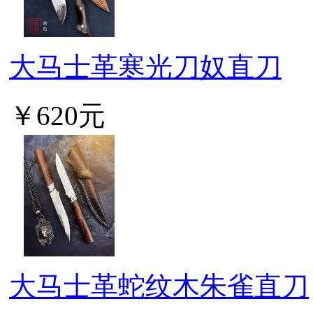
大马士革寒光刀奴直刀
￥620元
大马士革蛇纹木朱雀直刀