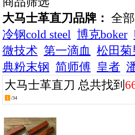
商品筛选
大马士革直刀品牌：
全部
冷钢cold steel
博克boker
微技术
第一滴血
松田菊
典粉末钢
简师傅
皇者
大马士革直刀 总共找到
6
1
/
34