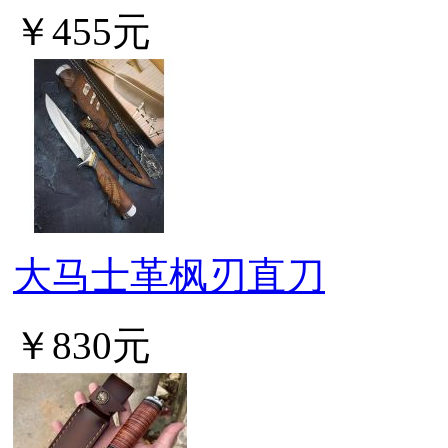
￥455元
大马士革枫刃直刀
￥830元