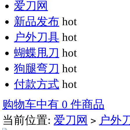
爱刀网
新品发布
hot
户外刀具
hot
蝴蝶甩刀
hot
狗腿弯刀
hot
付款方式
hot
购物车中有 0 件商品
当前位置:
爱刀网
户外
>