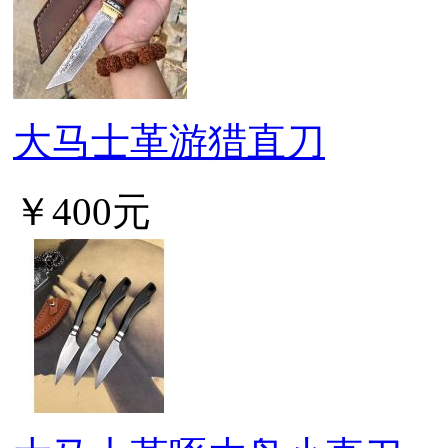
大马士革游猎直刀
￥400元