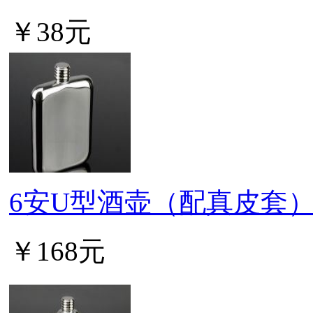
￥38元
6安U型酒壶（配真皮套
￥168元