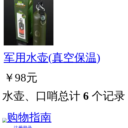
军用水壶(真空保温)
￥98元
水壶、口哨总计
6
个记录
购物指南
注册登录