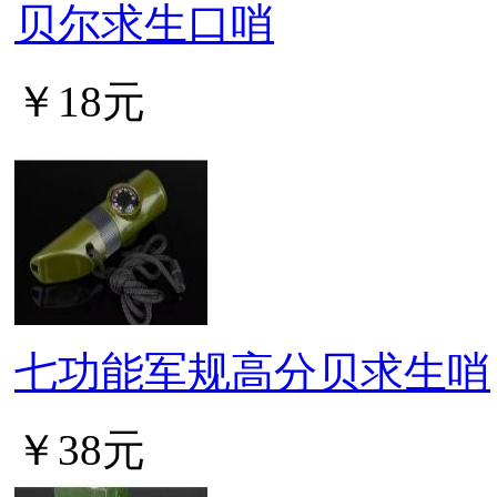
贝尔求生口哨
￥18元
七功能军规高分贝求生哨
￥38元