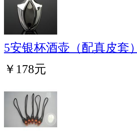
5安银杯酒壶（配真皮套
￥178元