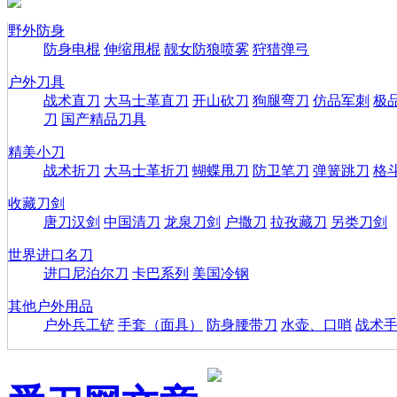
野外防身
防身电棍
伸缩甩棍
靓女防狼喷雾
狩猎弹弓
户外刀具
战术直刀
大马士革直刀
开山砍刀
狗腿弯刀
仿品军刺
极
刀
国产精品刀具
精美小刀
战术折刀
大马士革折刀
蝴蝶甩刀
防卫笔刀
弹簧跳刀
格
收藏刀剑
唐刀汉剑
中国清刀
龙泉刀剑
户撒刀
拉孜藏刀
另类刀剑
世界进口名刀
进口尼泊尔刀
卡巴系列
美国冷钢
其他户外用品
户外兵工铲
手套（面具）
防身腰带刀
水壶、口哨
战术