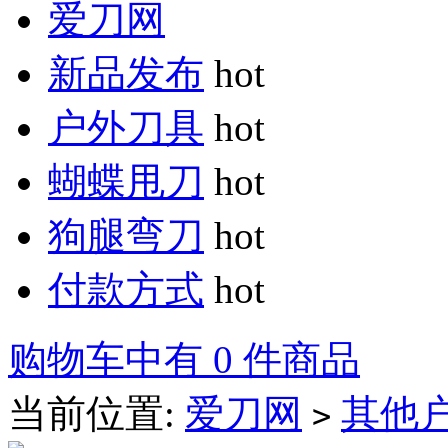
爱刀网
新品发布
hot
户外刀具
hot
蝴蝶甩刀
hot
狗腿弯刀
hot
付款方式
hot
购物车中有 0 件商品
当前位置:
爱刀网
其他
>