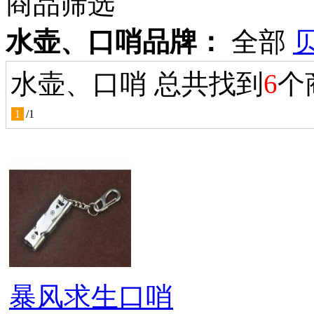
商品筛选
水壶、口哨品牌：
全部
水壶、口哨 总共找到
6
个
1
/
1
暴风求生口哨