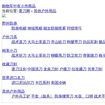
购物车中有 0 件商品
当前位置:
爱刀网
其他户外用品
>
野外防身
防身电棍
伸缩甩棍
靓女防狼喷雾
狩猎弹弓
户外刀具
战术直刀
大马士革直刀
开山砍刀
狗腿弯刀
仿品军刺
极
精美小刀
战术折刀
大马士革折刀
蝴蝶甩刀
防卫笔刀
弹簧跳刀
格
收藏刀剑
唐刀汉剑
中国清刀
龙泉刀剑
户撒刀
拉孜藏刀
另类刀剑
世界进口名刀
进口尼泊尔刀
卡巴系列
美国冷钢
其他户外用品
户外兵工铲
手套（面具）
防身腰带刀
水壶、口哨
战术