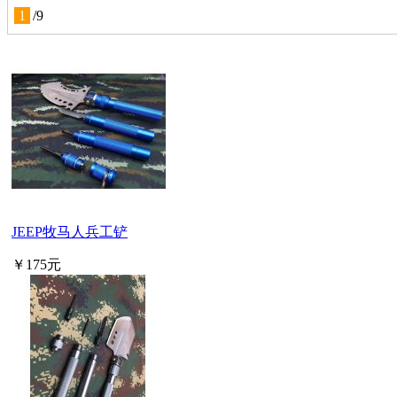
1
/
9
JEEP牧马人兵工铲
￥175元