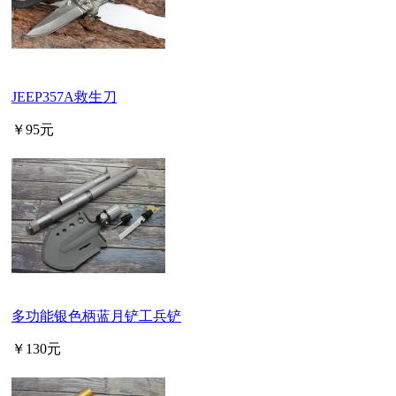
JEEP357A救生刀
￥95元
多功能银色柄蓝月铲工兵铲
￥130元