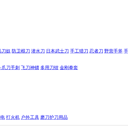
品刀奴
防卫棍刀
潜水刀
日本武士刀
手工猎刀
忍者刀
野营手斧
斗爪刀手刺
飞刀神镖
多用刀钳
金刚拳套
手电
打火机
户外工具
磨刀护刀用品