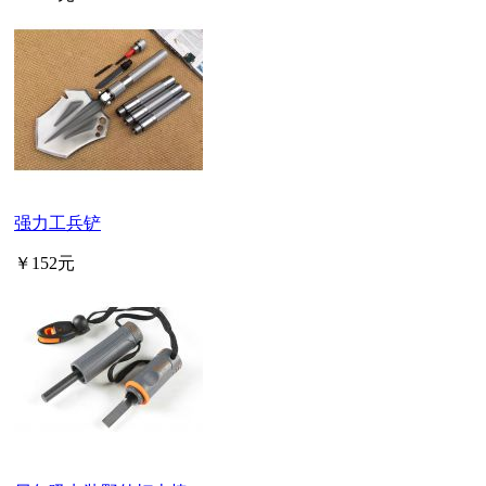
强力工兵铲
￥152元