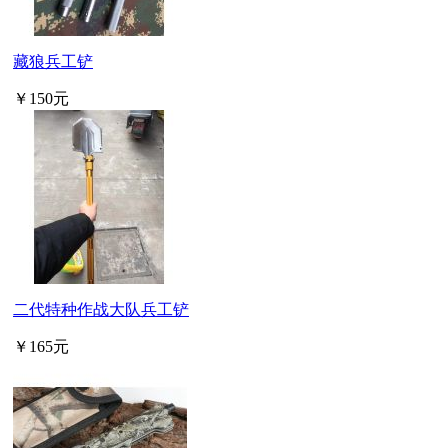
藏狼兵工铲
￥150元
二代特种作战大队兵工铲
￥165元