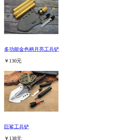
多功能金色柄月亮工兵铲
￥130元
巨鲨工兵铲
￥138元