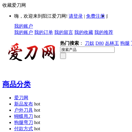
收藏爱刀网
|
嗨，欢迎来到阳江爱刀网!
请登录
|
免费注册
|
我的账户
我的账户
我的订单
我的留言
我的收藏
我的推荐
热门搜索
：
刀奴
D80
丛林王
狗腿
商品分类
爱刀网
新品发布
hot
户外刀具
hot
蝴蝶甩刀
hot
狗腿弯刀
hot
付款方式
hot