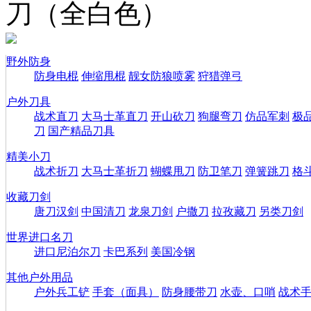
刀（全白色）
野外防身
防身电棍
伸缩甩棍
靓女防狼喷雾
狩猎弹弓
户外刀具
战术直刀
大马士革直刀
开山砍刀
狗腿弯刀
仿品军刺
极
刀
国产精品刀具
精美小刀
战术折刀
大马士革折刀
蝴蝶甩刀
防卫笔刀
弹簧跳刀
格
收藏刀剑
唐刀汉剑
中国清刀
龙泉刀剑
户撒刀
拉孜藏刀
另类刀剑
世界进口名刀
进口尼泊尔刀
卡巴系列
美国冷钢
其他户外用品
户外兵工铲
手套（面具）
防身腰带刀
水壶、口哨
战术