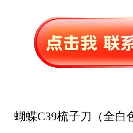
蝴蝶C39梳子刀（全白