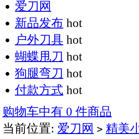
爱刀网
新品发布
hot
户外刀具
hot
蝴蝶甩刀
hot
狗腿弯刀
hot
付款方式
hot
购物车中有 0 件商品
当前位置:
爱刀网
精美
>