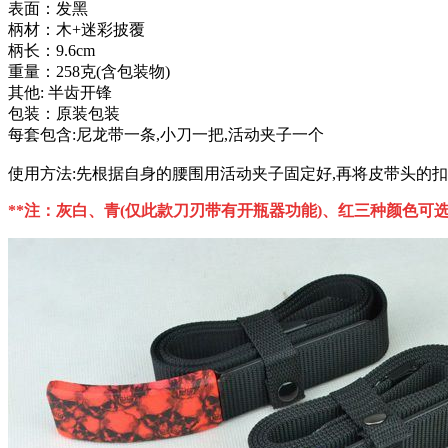
表面：发黑
柄材：木+迷彩披覆
柄长：9.6cm
重量：258克(含包装物)
其他: 半齿开锋
包装：原装包装
每套包含:尼龙带一条,小刀一把,活动夹子一个
使用方法:先根据自身的腰围用活动夹子固定好,再将皮带头的
**注：灰白、青(仅此款刀刃带有开瓶器功能)、红三种颜色可