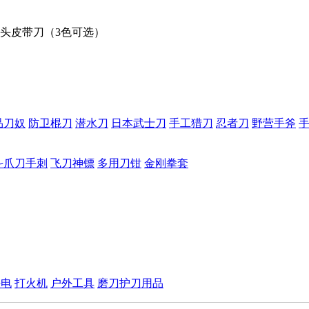
头皮带刀（3色可选）
品刀奴
防卫棍刀
潜水刀
日本武士刀
手工猎刀
忍者刀
野营手斧
斗爪刀手刺
飞刀神镖
多用刀钳
金刚拳套
手电
打火机
户外工具
磨刀护刀用品