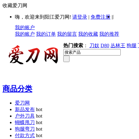
收藏爱刀网
|
嗨，欢迎来到阳江爱刀网!
请登录
|
免费注册
|
我的账户
我的账户
我的订单
我的留言
我的收藏
我的推荐
热门搜索
：
刀奴
D80
丛林王
狗腿
商品分类
爱刀网
新品发布
hot
户外刀具
hot
蝴蝶甩刀
hot
狗腿弯刀
hot
付款方式
hot