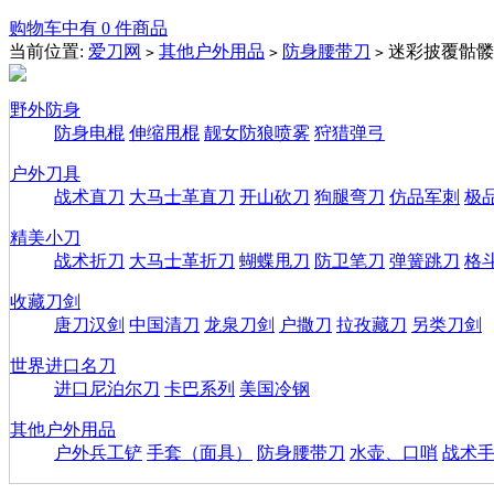
购物车中有 0 件商品
当前位置:
爱刀网
其他户外用品
防身腰带刀
迷彩披覆骷髅
>
>
>
野外防身
防身电棍
伸缩甩棍
靓女防狼喷雾
狩猎弹弓
户外刀具
战术直刀
大马士革直刀
开山砍刀
狗腿弯刀
仿品军刺
极
精美小刀
战术折刀
大马士革折刀
蝴蝶甩刀
防卫笔刀
弹簧跳刀
格
收藏刀剑
唐刀汉剑
中国清刀
龙泉刀剑
户撒刀
拉孜藏刀
另类刀剑
世界进口名刀
进口尼泊尔刀
卡巴系列
美国冷钢
其他户外用品
户外兵工铲
手套（面具）
防身腰带刀
水壶、口哨
战术