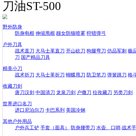
刀油ST-500
野外防身
防身电棍
伸缩甩棍
靓女防狼喷雾
狩猎弹弓
户外刀具
战术直刀
大马士革直刀
开山砍刀
狗腿弯刀
仿品军刺
极
刀
国产精品刀具
精美小刀
战术折刀
大马士革折刀
蝴蝶甩刀
防卫笔刀
弹簧跳刀
格
收藏刀剑
唐刀汉剑
中国清刀
龙泉刀剑
户撒刀
拉孜藏刀
另类刀剑
世界进口名刀
进口尼泊尔刀
卡巴系列
美国冷钢
其他户外用品
户外兵工铲
手套（面具）
防身腰带刀
水壶、口哨
战术