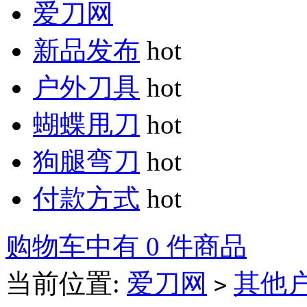
爱刀网
新品发布
hot
户外刀具
hot
蝴蝶甩刀
hot
狗腿弯刀
hot
付款方式
hot
购物车中有 0 件商品
当前位置:
爱刀网
其他
>