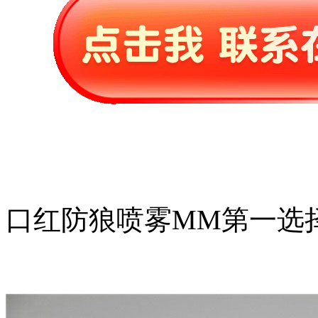
口红防狼喷雾MM第一选择