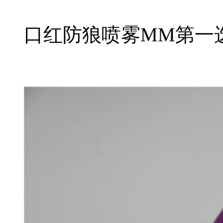
口红防狼喷雾MM第一选