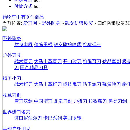
狗腿弯刀
hot
付款方式
hot
购物车中有 0 件商品
当前位置:
爱刀网
野外防身
靓女防狼喷雾
口红防狼喷雾MM
>
>
>
野外防身
防身电棍
伸缩甩棍
靓女防狼喷雾
狩猎弹弓
户外刀具
战术直刀
大马士革直刀
开山砍刀
狗腿弯刀
仿品军刺
极
刀
国产精品刀具
精美小刀
战术折刀
大马士革折刀
蝴蝶甩刀
防卫笔刀
弹簧跳刀
格
收藏刀剑
唐刀汉剑
中国清刀
龙泉刀剑
户撒刀
拉孜藏刀
另类刀剑
世界进口名刀
进口尼泊尔刀
卡巴系列
美国冷钢
其他户外用品