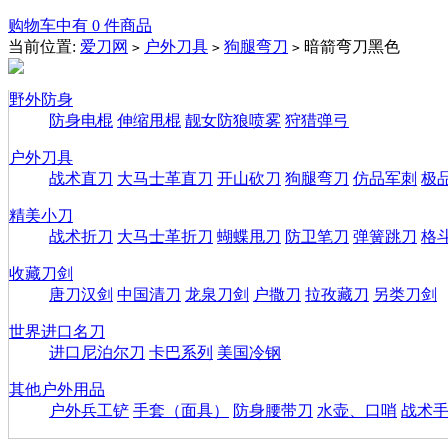
购物车中有 0 件商品
当前位置:
爱刀网
户外刀具
狗腿弯刀
暗箭弯刀黑色
>
>
>
野外防身
防身电棍
伸缩甩棍
靓女防狼喷雾
狩猎弹弓
户外刀具
战术直刀
大马士革直刀
开山砍刀
狗腿弯刀
仿品军刺
极
精美小刀
战术折刀
大马士革折刀
蝴蝶甩刀
防卫笔刀
弹簧跳刀
格
收藏刀剑
唐刀汉剑
中国清刀
龙泉刀剑
户撒刀
拉孜藏刀
另类刀剑
世界进口名刀
进口尼泊尔刀
卡巴系列
美国冷钢
其他户外用品
户外兵工铲
手套（面具）
防身腰带刀
水壶、口哨
战术