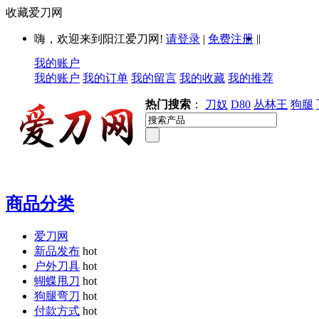
收藏爱刀网
|
嗨，欢迎来到阳江爱刀网!
请登录
|
免费注册
|
我的账户
我的账户
我的订单
我的留言
我的收藏
我的推荐
热门搜索
：
刀奴
D80
丛林王
狗腿
商品分类
爱刀网
新品发布
hot
户外刀具
hot
蝴蝶甩刀
hot
狗腿弯刀
hot
付款方式
hot