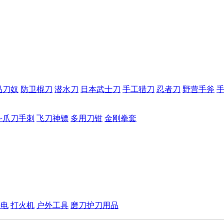
品刀奴
防卫棍刀
潜水刀
日本武士刀
手工猎刀
忍者刀
野营手斧
斗爪刀手刺
飞刀神镖
多用刀钳
金刚拳套
手电
打火机
户外工具
磨刀护刀用品