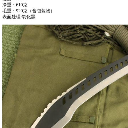
净重：610克
毛重：920克（含包装物）
表面处理:氧化黑