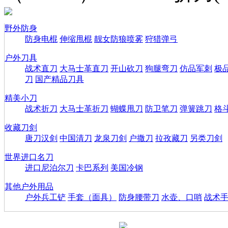
野外防身
防身电棍
伸缩甩棍
靓女防狼喷雾
狩猎弹弓
户外刀具
战术直刀
大马士革直刀
开山砍刀
狗腿弯刀
仿品军刺
极
刀
国产精品刀具
精美小刀
战术折刀
大马士革折刀
蝴蝶甩刀
防卫笔刀
弹簧跳刀
格
收藏刀剑
唐刀汉剑
中国清刀
龙泉刀剑
户撒刀
拉孜藏刀
另类刀剑
世界进口名刀
进口尼泊尔刀
卡巴系列
美国冷钢
其他户外用品
户外兵工铲
手套（面具）
防身腰带刀
水壶、口哨
战术