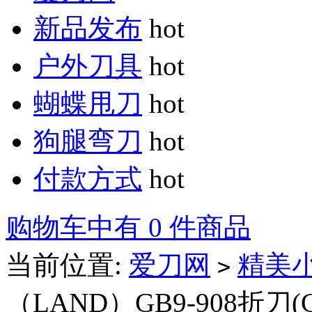
新品发布
hot
户外刀具
hot
蝴蝶甩刀
hot
狗腿弯刀
hot
付款方式
hot
购物车中有 0 件商品
当前位置:
爱刀网
精美
>
（LAND）GB9-908折刀(