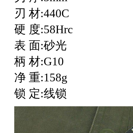
刃 材:440C
硬 度:58Hrc
表 面:砂光
柄 材:G10
净 重:158g
锁 定:线锁