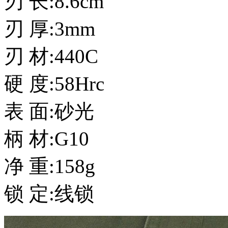
刃 长:8.6cm
刃 厚:3mm
刃 材:440C
硬 度:58Hrc
表 面:砂光
柄 材:G10
净 重:158g
锁 定:线锁