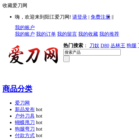
收藏爱刀网
|
嗨，欢迎来到阳江爱刀网!
请登录
|
免费注册
|
我的账户
我的账户
我的订单
我的留言
我的收藏
我的推荐
热门搜索
：
刀奴
D80
丛林王
狗腿
商品分类
爱刀网
新品发布
hot
户外刀具
hot
蝴蝶甩刀
hot
狗腿弯刀
hot
付款方式
hot