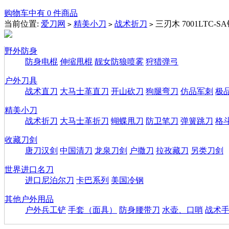
购物车中有 0 件商品
当前位置:
爱刀网
精美小刀
战术折刀
三刃木 7001LTC
>
>
>
野外防身
防身电棍
伸缩甩棍
靓女防狼喷雾
狩猎弹弓
户外刀具
战术直刀
大马士革直刀
开山砍刀
狗腿弯刀
仿品军刺
极
精美小刀
战术折刀
大马士革折刀
蝴蝶甩刀
防卫笔刀
弹簧跳刀
格
收藏刀剑
唐刀汉剑
中国清刀
龙泉刀剑
户撒刀
拉孜藏刀
另类刀剑
世界进口名刀
进口尼泊尔刀
卡巴系列
美国冷钢
其他户外用品
户外兵工铲
手套（面具）
防身腰带刀
水壶、口哨
战术