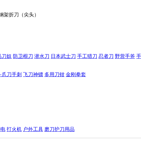
-SA钢架折刀（尖头）
品刀奴
防卫棍刀
潜水刀
日本武士刀
手工猎刀
忍者刀
野营手斧
斗爪刀手刺
飞刀神镖
多用刀钳
金刚拳套
手电
打火机
户外工具
磨刀护刀用品