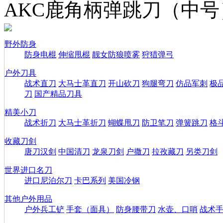
AKC鹿角柄弹跳刀（中号
野外防身
防身电棍
伸缩甩棍
靓女防狼喷雾
狩猎弹弓
户外刀具
战术直刀
大马士革直刀
开山砍刀
狗腿弯刀
仿品军刺
极
刀
国产精品刀具
精美小刀
战术折刀
大马士革折刀
蝴蝶甩刀
防卫笔刀
弹簧跳刀
格
收藏刀剑
唐刀汉剑
中国清刀
龙泉刀剑
户撒刀
拉孜藏刀
另类刀剑
世界进口名刀
进口尼泊尔刀
卡巴系列
美国冷钢
其他户外用品
户外兵工铲
手套（面具）
防身腰带刀
水壶、口哨
战术