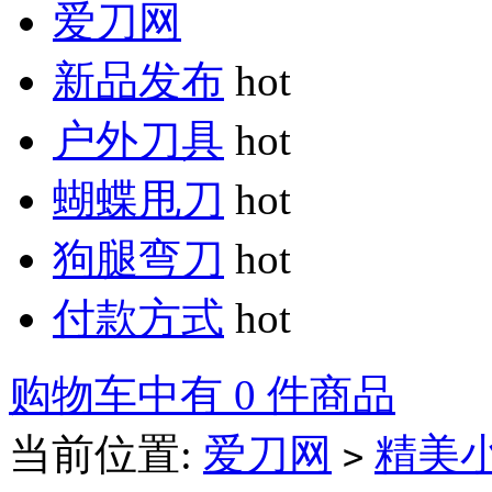
爱刀网
新品发布
hot
户外刀具
hot
蝴蝶甩刀
hot
狗腿弯刀
hot
付款方式
hot
购物车中有 0 件商品
当前位置:
爱刀网
精美
>