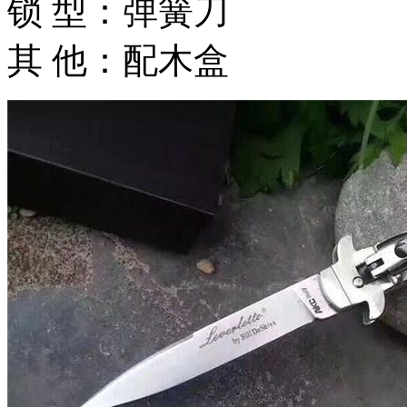
锁 型：弹簧刀
其 他：配木盒