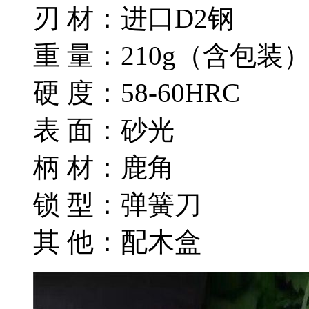
刃 材：进口D2钢
重 量：210g（含包装
硬 度：58-60HRC
表 面：砂光
柄 材：鹿角
锁 型：弹簧刀
其 他：配木盒