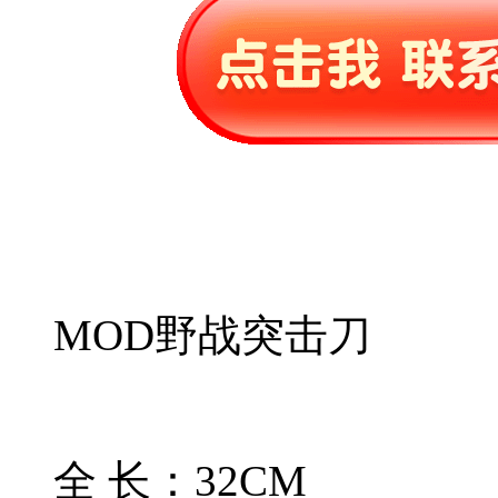
MOD野战突击刀
全 长：32CM