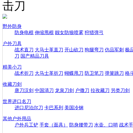
击刀
野外防身
防身电棍
伸缩甩棍
靓女防狼喷雾
狩猎弹弓
户外刀具
战术直刀
大马士革直刀
开山砍刀
狗腿弯刀
仿品军刺
极
刀
国产精品刀具
精美小刀
战术折刀
大马士革折刀
蝴蝶甩刀
防卫笔刀
弹簧跳刀
格
收藏刀剑
唐刀汉剑
中国清刀
龙泉刀剑
户撒刀
拉孜藏刀
另类刀剑
世界进口名刀
进口尼泊尔刀
卡巴系列
美国冷钢
其他户外用品
户外兵工铲
手套（面具）
防身腰带刀
水壶、口哨
战术