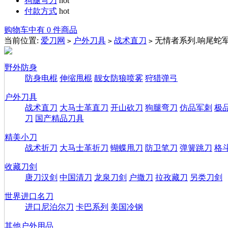
狗腿弯刀
hot
付款方式
hot
购物车中有 0 件商品
当前位置:
爱刀网
户外刀具
战术直刀
无情者系列.响尾蛇
>
>
>
野外防身
防身电棍
伸缩甩棍
靓女防狼喷雾
狩猎弹弓
户外刀具
战术直刀
大马士革直刀
开山砍刀
狗腿弯刀
仿品军刺
极
刀
国产精品刀具
精美小刀
战术折刀
大马士革折刀
蝴蝶甩刀
防卫笔刀
弹簧跳刀
格
收藏刀剑
唐刀汉剑
中国清刀
龙泉刀剑
户撒刀
拉孜藏刀
另类刀剑
世界进口名刀
进口尼泊尔刀
卡巴系列
美国冷钢
其他户外用品