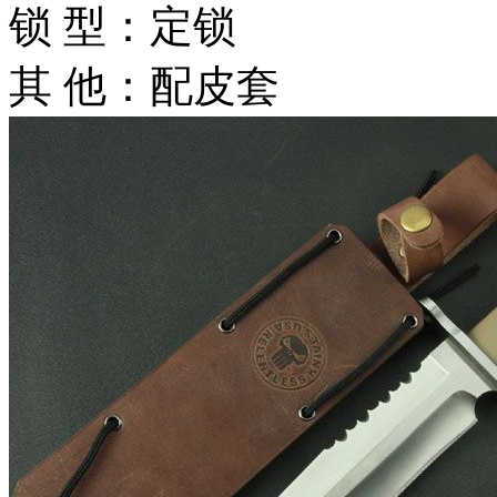
锁 型：定锁
其 他：配皮套