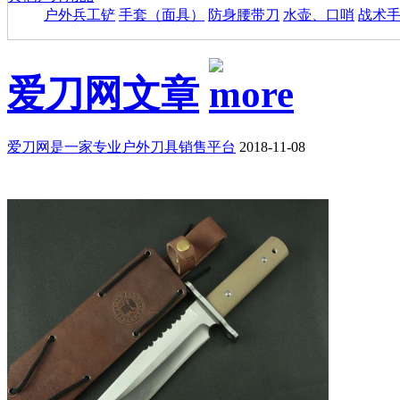
户外兵工铲
手套（面具）
防身腰带刀
水壶、口哨
战术
爱刀网文章
爱刀网是一家专业户外刀具销售平台
2018-11-08