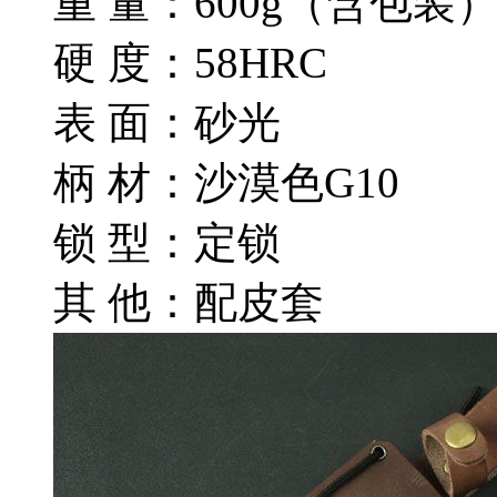
重 量：600g（含包装
硬 度：58HRC
表 面：砂光
柄 材：沙漠色G10
锁 型：定锁
其 他：配皮套