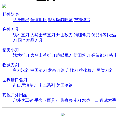
野外防身
防身电棍
伸缩甩棍
靓女防狼喷雾
狩猎弹弓
户外刀具
战术直刀
大马士革直刀
开山砍刀
狗腿弯刀
仿品军刺
极
刀
国产精品刀具
精美小刀
战术折刀
大马士革折刀
蝴蝶甩刀
防卫笔刀
弹簧跳刀
格
收藏刀剑
唐刀汉剑
中国清刀
龙泉刀剑
户撒刀
拉孜藏刀
另类刀剑
世界进口名刀
进口尼泊尔刀
卡巴系列
美国冷钢
其他户外用品
户外兵工铲
手套（面具）
防身腰带刀
水壶、口哨
战术