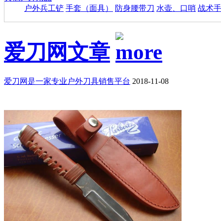
户外兵工铲
手套（面具）
防身腰带刀
水壶、口哨
战术
爱刀网文章
爱刀网是一家专业户外刀具销售平台
2018-11-08