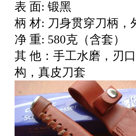
表 面: 锻黑
柄 材: 刀身贯穿刀柄，
净 重: 580克（含套）
其 他：手工水磨，刃
构，真皮刀套