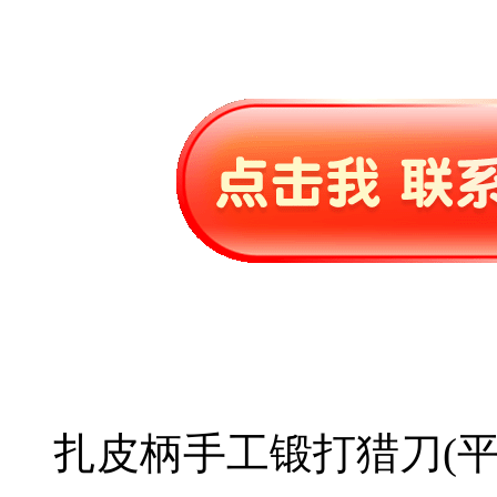
扎皮柄手工锻打猎刀(平