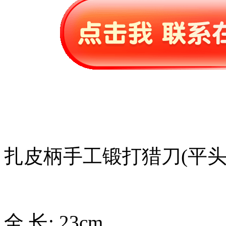
扎皮柄手工锻打猎刀(平头
全 长: 23cm