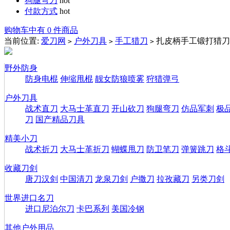
狗腿弯刀
hot
付款方式
hot
购物车中有 0 件商品
当前位置:
爱刀网
户外刀具
手工猎刀
扎皮柄手工锻打猎刀(
>
>
>
野外防身
防身电棍
伸缩甩棍
靓女防狼喷雾
狩猎弹弓
户外刀具
战术直刀
大马士革直刀
开山砍刀
狗腿弯刀
仿品军刺
极
刀
国产精品刀具
精美小刀
战术折刀
大马士革折刀
蝴蝶甩刀
防卫笔刀
弹簧跳刀
格
收藏刀剑
唐刀汉剑
中国清刀
龙泉刀剑
户撒刀
拉孜藏刀
另类刀剑
世界进口名刀
进口尼泊尔刀
卡巴系列
美国冷钢
其他户外用品