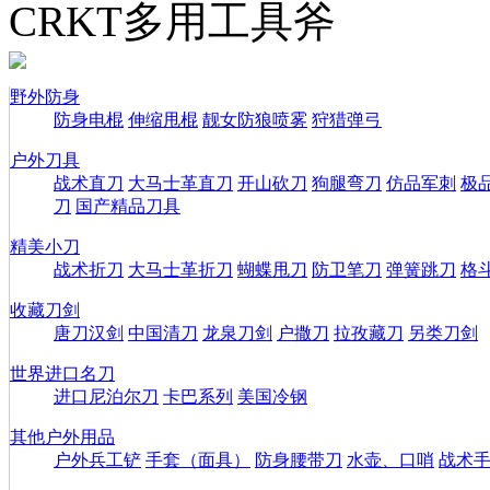
CRKT多用工具斧
野外防身
防身电棍
伸缩甩棍
靓女防狼喷雾
狩猎弹弓
户外刀具
战术直刀
大马士革直刀
开山砍刀
狗腿弯刀
仿品军刺
极
刀
国产精品刀具
精美小刀
战术折刀
大马士革折刀
蝴蝶甩刀
防卫笔刀
弹簧跳刀
格
收藏刀剑
唐刀汉剑
中国清刀
龙泉刀剑
户撒刀
拉孜藏刀
另类刀剑
世界进口名刀
进口尼泊尔刀
卡巴系列
美国冷钢
其他户外用品
户外兵工铲
手套（面具）
防身腰带刀
水壶、口哨
战术