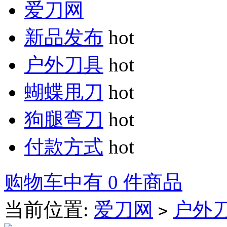
爱刀网
新品发布
hot
户外刀具
hot
蝴蝶甩刀
hot
狗腿弯刀
hot
付款方式
hot
购物车中有 0 件商品
当前位置:
爱刀网
户外
>