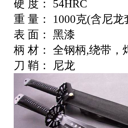
硬 度： 54HRC
重 量： 1000克(含尼龙
表 面： 黑漆
柄 材： 全钢柄,绕带
刀 鞘： 尼龙