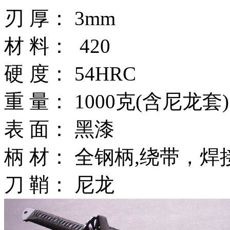
刃 厚： 3mm
材 料： 420
硬 度： 54HRC
重 量： 1000克(含尼龙套
表 面： 黑漆
柄 材： 全钢柄,绕带，
刀 鞘： 尼龙