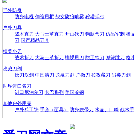
野外防身
防身电棍
伸缩甩棍
靓女防狼喷雾
狩猎弹弓
户外刀具
战术直刀
大马士革直刀
开山砍刀
狗腿弯刀
仿品军刺
极
刀
国产精品刀具
精美小刀
战术折刀
大马士革折刀
蝴蝶甩刀
防卫笔刀
弹簧跳刀
格
收藏刀剑
唐刀汉剑
中国清刀
龙泉刀剑
户撒刀
拉孜藏刀
另类刀剑
世界进口名刀
进口尼泊尔刀
卡巴系列
美国冷钢
其他户外用品
户外兵工铲
手套（面具）
防身腰带刀
水壶、口哨
战术