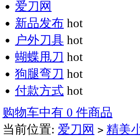
爱刀网
新品发布
hot
户外刀具
hot
蝴蝶甩刀
hot
狗腿弯刀
hot
付款方式
hot
购物车中有 0 件商品
当前位置:
爱刀网
精美
>