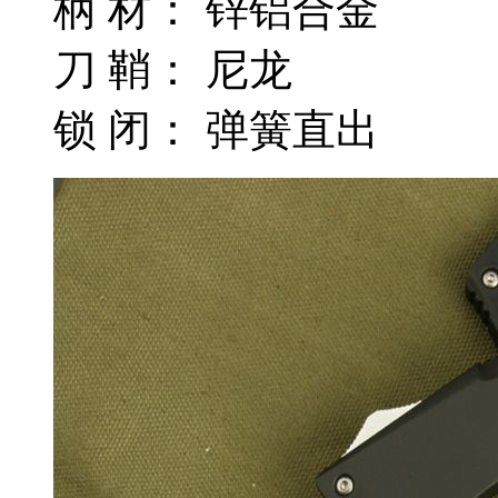
柄 材： 锌铝合金
刀 鞘： 尼龙
锁 闭： 弹簧直出