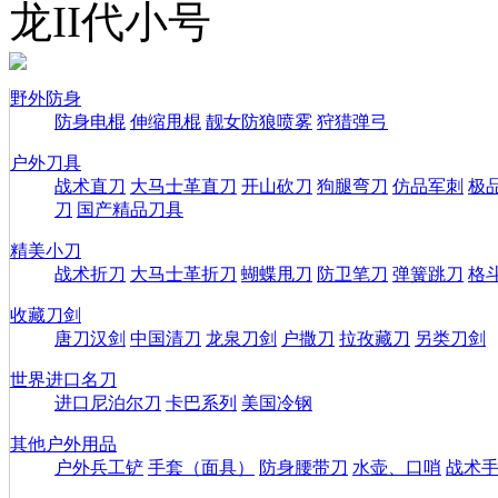
龙II代小号
野外防身
防身电棍
伸缩甩棍
靓女防狼喷雾
狩猎弹弓
户外刀具
战术直刀
大马士革直刀
开山砍刀
狗腿弯刀
仿品军刺
极
刀
国产精品刀具
精美小刀
战术折刀
大马士革折刀
蝴蝶甩刀
防卫笔刀
弹簧跳刀
格
收藏刀剑
唐刀汉剑
中国清刀
龙泉刀剑
户撒刀
拉孜藏刀
另类刀剑
世界进口名刀
进口尼泊尔刀
卡巴系列
美国冷钢
其他户外用品
户外兵工铲
手套（面具）
防身腰带刀
水壶、口哨
战术