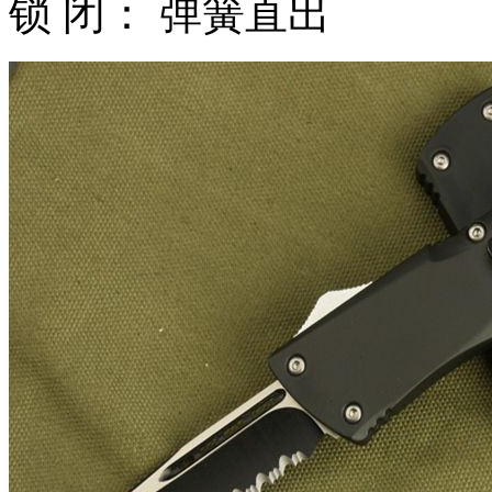
锁 闭： 弹簧直出