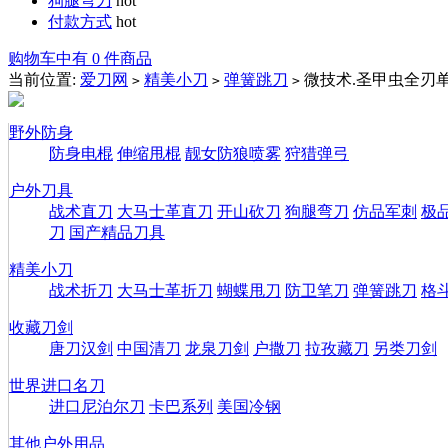
狗腿弯刀
hot
付款方式
hot
购物车中有 0 件商品
当前位置:
爱刀网
精美小刀
弹簧跳刀
微技术.圣甲虫全刃单
>
>
>
野外防身
防身电棍
伸缩甩棍
靓女防狼喷雾
狩猎弹弓
户外刀具
战术直刀
大马士革直刀
开山砍刀
狗腿弯刀
仿品军刺
极
刀
国产精品刀具
精美小刀
战术折刀
大马士革折刀
蝴蝶甩刀
防卫笔刀
弹簧跳刀
格
收藏刀剑
唐刀汉剑
中国清刀
龙泉刀剑
户撒刀
拉孜藏刀
另类刀剑
世界进口名刀
进口尼泊尔刀
卡巴系列
美国冷钢
其他户外用品