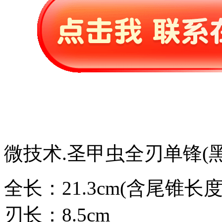
微技术.圣甲虫全刃单锋(黑
全长：21.3cm(含尾锥长度
刃长：8.5cm