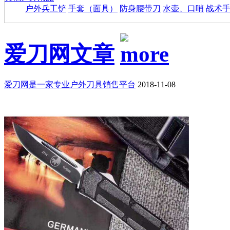
户外兵工铲
手套（面具）
防身腰带刀
水壶、口哨
战术
爱刀网文章
爱刀网是一家专业户外刀具销售平台
2018-11-08