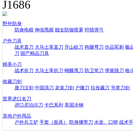
J1686
野外防身
防身电棍
伸缩甩棍
靓女防狼喷雾
狩猎弹弓
户外刀具
战术直刀
大马士革直刀
开山砍刀
狗腿弯刀
仿品军刺
极
刀
国产精品刀具
精美小刀
战术折刀
大马士革折刀
蝴蝶甩刀
防卫笔刀
弹簧跳刀
格
收藏刀剑
唐刀汉剑
中国清刀
龙泉刀剑
户撒刀
拉孜藏刀
另类刀剑
世界进口名刀
进口尼泊尔刀
卡巴系列
美国冷钢
其他户外用品
户外兵工铲
手套（面具）
防身腰带刀
水壶、口哨
战术