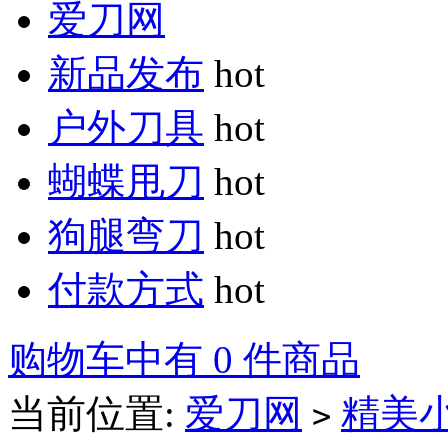
爱刀网
新品发布
hot
户外刀具
hot
蝴蝶甩刀
hot
狗腿弯刀
hot
付款方式
hot
购物车中有 0 件商品
当前位置:
爱刀网
精美
>