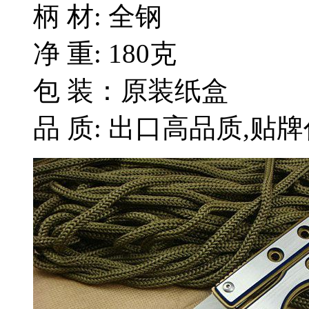
柄 材: 全钢
净 重: 180克
包 装：原装纸盒
品 质: 出口高品质,贴