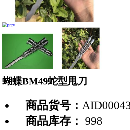
蝴蝶BM49蛇型甩刀
商品货号：
AID0004
商品库存：
998