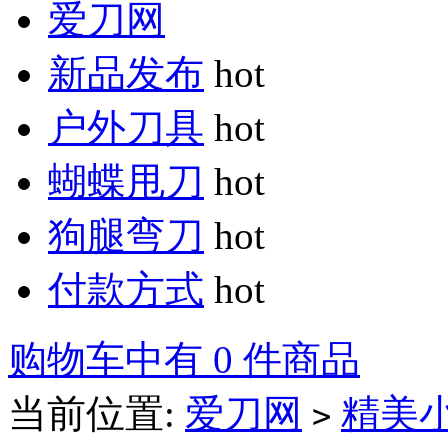
爱刀网
新品发布
hot
户外刀具
hot
蝴蝶甩刀
hot
狗腿弯刀
hot
付款方式
hot
购物车中有 0 件商品
当前位置:
爱刀网
精美
>