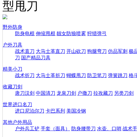
型甩刀
野外防身
防身电棍
伸缩甩棍
靓女防狼喷雾
狩猎弹弓
户外刀具
战术直刀
大马士革直刀
开山砍刀
狗腿弯刀
仿品军刺
极
刀
国产精品刀具
精美小刀
战术折刀
大马士革折刀
蝴蝶甩刀
防卫笔刀
弹簧跳刀
格
收藏刀剑
唐刀汉剑
中国清刀
龙泉刀剑
户撒刀
拉孜藏刀
另类刀剑
世界进口名刀
进口尼泊尔刀
卡巴系列
美国冷钢
其他户外用品
户外兵工铲
手套（面具）
防身腰带刀
水壶、口哨
战术