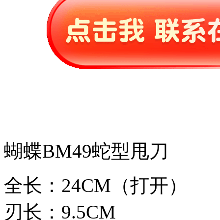
蝴蝶BM49蛇型甩刀
全长：24CM（打开）
刃长：9.5CM