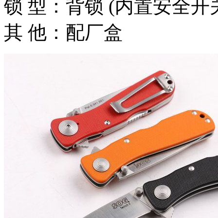
锁 型：背锁 (内置安全开
其 他：配厂盒