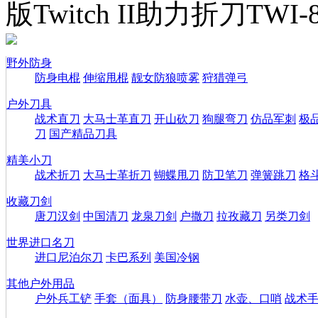
版Twitch II助力折刀TWI-
野外防身
防身电棍
伸缩甩棍
靓女防狼喷雾
狩猎弹弓
户外刀具
战术直刀
大马士革直刀
开山砍刀
狗腿弯刀
仿品军刺
极
刀
国产精品刀具
精美小刀
战术折刀
大马士革折刀
蝴蝶甩刀
防卫笔刀
弹簧跳刀
格
收藏刀剑
唐刀汉剑
中国清刀
龙泉刀剑
户撒刀
拉孜藏刀
另类刀剑
世界进口名刀
进口尼泊尔刀
卡巴系列
美国冷钢
其他户外用品
户外兵工铲
手套（面具）
防身腰带刀
水壶、口哨
战术