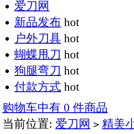
爱刀网
新品发布
hot
户外刀具
hot
蝴蝶甩刀
hot
狗腿弯刀
hot
付款方式
hot
购物车中有 0 件商品
当前位置:
爱刀网
精美
>