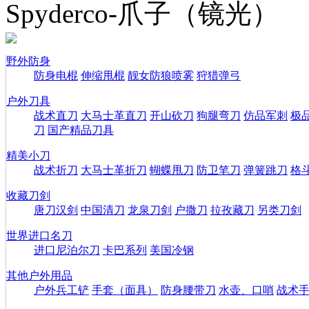
Spyderco-爪子（镜光）
野外防身
防身电棍
伸缩甩棍
靓女防狼喷雾
狩猎弹弓
户外刀具
战术直刀
大马士革直刀
开山砍刀
狗腿弯刀
仿品军刺
极
刀
国产精品刀具
精美小刀
战术折刀
大马士革折刀
蝴蝶甩刀
防卫笔刀
弹簧跳刀
格
收藏刀剑
唐刀汉剑
中国清刀
龙泉刀剑
户撒刀
拉孜藏刀
另类刀剑
世界进口名刀
进口尼泊尔刀
卡巴系列
美国冷钢
其他户外用品
户外兵工铲
手套（面具）
防身腰带刀
水壶、口哨
战术