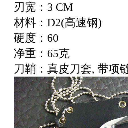
刃宽：3 CM
材料：D2(高速钢)
硬度：60
净重：65克
刀鞘：真皮刀套, 带项