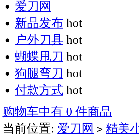
爱刀网
新品发布
hot
户外刀具
hot
蝴蝶甩刀
hot
狗腿弯刀
hot
付款方式
hot
购物车中有 0 件商品
当前位置:
爱刀网
精美
>