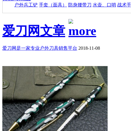
户外兵工铲
手套（面具）
防身腰带刀
水壶、口哨
战术
爱刀网文章
爱刀网是一家专业户外刀具销售平台
2018-11-08