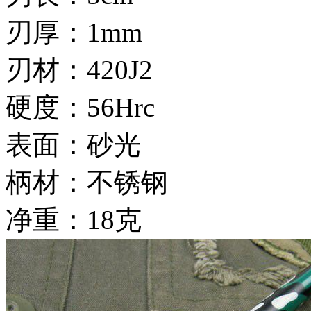
刃厚：1mm
刃材：420J2
硬度：56Hrc
表面：砂光
柄材：不锈钢
净重：18克