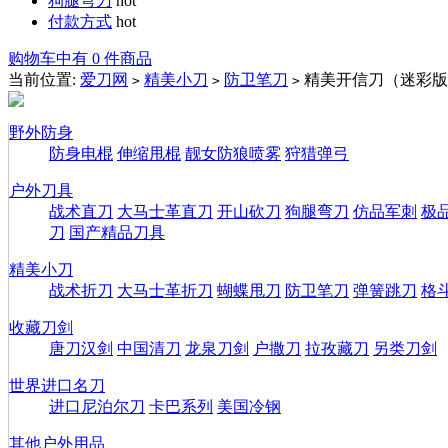
狗腿弯刀
hot
付款方式
hot
购物车中有 0 件商品
当前位置:
爱刀网
精美小刀
防卫笔刀
精美开信刀（迷彩版0
>
>
>
野外防身
防身电棍
伸缩甩棍
靓女防狼喷雾
狩猎弹弓
户外刀具
战术直刀
大马士革直刀
开山砍刀
狗腿弯刀
仿品军刺
极
刀
国产精品刀具
精美小刀
战术折刀
大马士革折刀
蝴蝶甩刀
防卫笔刀
弹簧跳刀
格
收藏刀剑
唐刀汉剑
中国清刀
龙泉刀剑
户撒刀
拉孜藏刀
另类刀剑
世界进口名刀
进口尼泊尔刀
卡巴系列
美国冷钢
其他户外用品