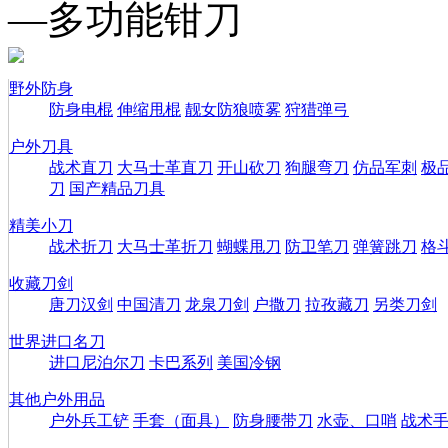
—多功能钳刀
野外防身
防身电棍
伸缩甩棍
靓女防狼喷雾
狩猎弹弓
户外刀具
战术直刀
大马士革直刀
开山砍刀
狗腿弯刀
仿品军刺
极
刀
国产精品刀具
精美小刀
战术折刀
大马士革折刀
蝴蝶甩刀
防卫笔刀
弹簧跳刀
格
收藏刀剑
唐刀汉剑
中国清刀
龙泉刀剑
户撒刀
拉孜藏刀
另类刀剑
世界进口名刀
进口尼泊尔刀
卡巴系列
美国冷钢
其他户外用品
户外兵工铲
手套（面具）
防身腰带刀
水壶、口哨
战术