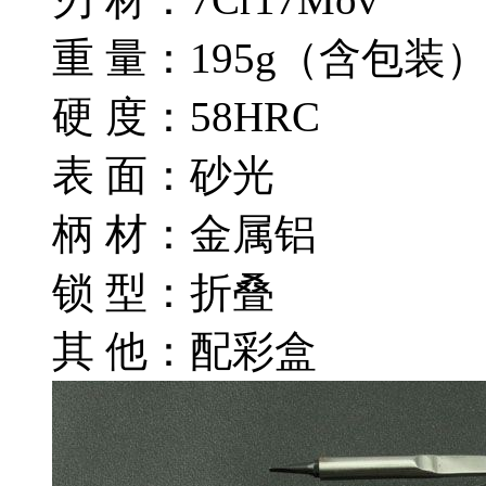
重 量：195g（含包装
硬 度：58HRC
表 面：砂光
柄 材：金属铝
锁 型：折叠
其 他：配彩盒