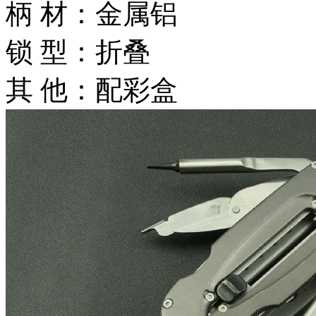
柄 材：金属铝
锁 型：折叠
其 他：配彩盒