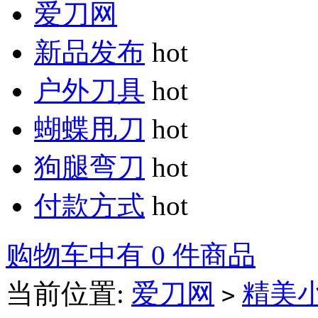
爱刀网
新品发布
hot
户外刀具
hot
蝴蝶甩刀
hot
狗腿弯刀
hot
付款方式
hot
购物车中有 0 件商品
当前位置:
爱刀网
精美
>