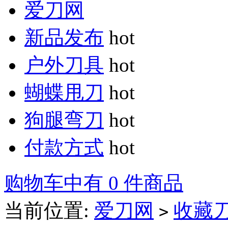
爱刀网
新品发布
hot
户外刀具
hot
蝴蝶甩刀
hot
狗腿弯刀
hot
付款方式
hot
购物车中有 0 件商品
当前位置:
爱刀网
收藏
>