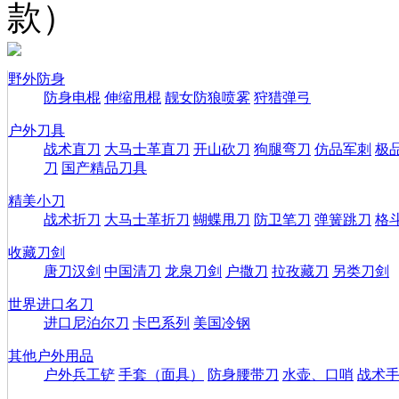
款）
野外防身
防身电棍
伸缩甩棍
靓女防狼喷雾
狩猎弹弓
户外刀具
战术直刀
大马士革直刀
开山砍刀
狗腿弯刀
仿品军刺
极
刀
国产精品刀具
精美小刀
战术折刀
大马士革折刀
蝴蝶甩刀
防卫笔刀
弹簧跳刀
格
收藏刀剑
唐刀汉剑
中国清刀
龙泉刀剑
户撒刀
拉孜藏刀
另类刀剑
世界进口名刀
进口尼泊尔刀
卡巴系列
美国冷钢
其他户外用品
户外兵工铲
手套（面具）
防身腰带刀
水壶、口哨
战术