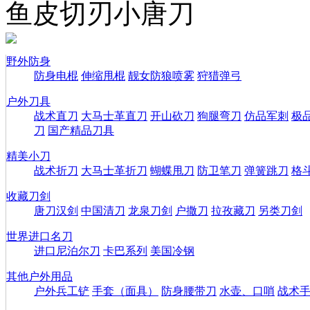
鱼皮切刃小唐刀
野外防身
防身电棍
伸缩甩棍
靓女防狼喷雾
狩猎弹弓
户外刀具
战术直刀
大马士革直刀
开山砍刀
狗腿弯刀
仿品军刺
极
刀
国产精品刀具
精美小刀
战术折刀
大马士革折刀
蝴蝶甩刀
防卫笔刀
弹簧跳刀
格
收藏刀剑
唐刀汉剑
中国清刀
龙泉刀剑
户撒刀
拉孜藏刀
另类刀剑
世界进口名刀
进口尼泊尔刀
卡巴系列
美国冷钢
其他户外用品
户外兵工铲
手套（面具）
防身腰带刀
水壶、口哨
战术