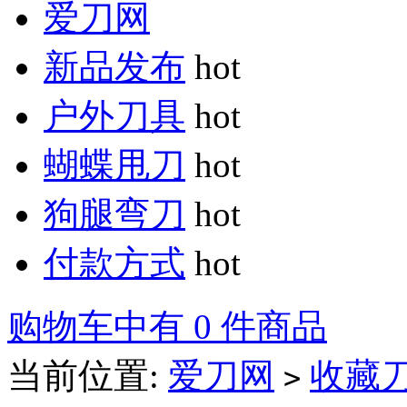
爱刀网
新品发布
hot
户外刀具
hot
蝴蝶甩刀
hot
狗腿弯刀
hot
付款方式
hot
购物车中有 0 件商品
当前位置:
爱刀网
收藏
>