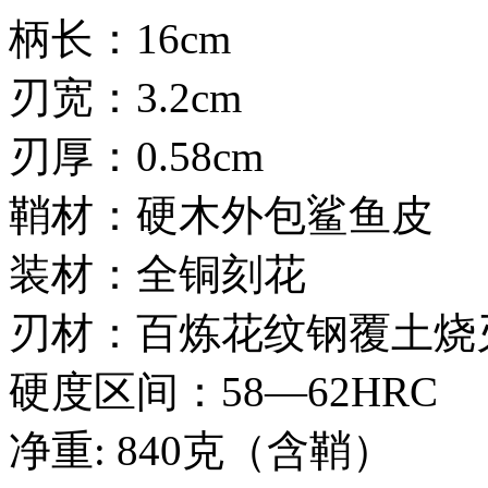
柄长：16cm
刃宽：3.2cm
刃厚：0.58cm
鞘材：硬木外包鲨鱼皮
装材：全铜刻花
刃材：百炼花纹钢覆土烧
硬度区间：58—62HRC
净重: 840克（含鞘）