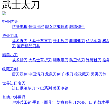
武士太刀
野外防身
防身电棍
伸缩甩棍
靓女防狼喷雾
狩猎弹弓
户外刀具
战术直刀
大马士革直刀
开山砍刀
狗腿弯刀
仿品军刺
极
刀
国产精品刀具
精美小刀
战术折刀
大马士革折刀
蝴蝶甩刀
防卫笔刀
弹簧跳刀
格
收藏刀剑
唐刀汉剑
中国清刀
龙泉刀剑
户撒刀
拉孜藏刀
另类刀剑
世界进口名刀
进口尼泊尔刀
卡巴系列
美国冷钢
其他户外用品
户外兵工铲
手套（面具）
防身腰带刀
水壶、口哨
战术