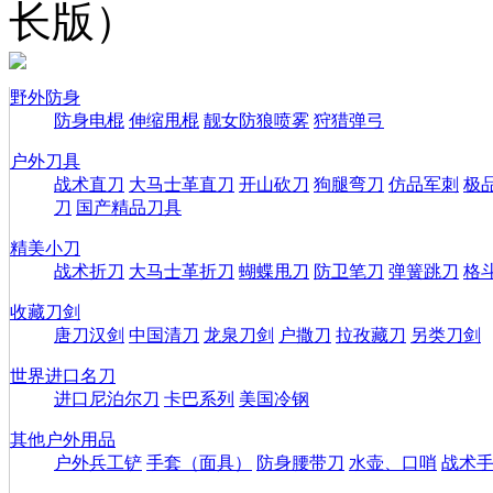
长版）
野外防身
防身电棍
伸缩甩棍
靓女防狼喷雾
狩猎弹弓
户外刀具
战术直刀
大马士革直刀
开山砍刀
狗腿弯刀
仿品军刺
极
刀
国产精品刀具
精美小刀
战术折刀
大马士革折刀
蝴蝶甩刀
防卫笔刀
弹簧跳刀
格
收藏刀剑
唐刀汉剑
中国清刀
龙泉刀剑
户撒刀
拉孜藏刀
另类刀剑
世界进口名刀
进口尼泊尔刀
卡巴系列
美国冷钢
其他户外用品
户外兵工铲
手套（面具）
防身腰带刀
水壶、口哨
战术