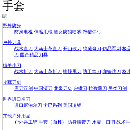
手套
野外防身
防身电棍
伸缩甩棍
靓女防狼喷雾
狩猎弹弓
户外刀具
战术直刀
大马士革直刀
开山砍刀
狗腿弯刀
仿品军刺
极
刀
国产精品刀具
精美小刀
战术折刀
大马士革折刀
蝴蝶甩刀
防卫笔刀
弹簧跳刀
格
收藏刀剑
唐刀汉剑
中国清刀
龙泉刀剑
户撒刀
拉孜藏刀
另类刀剑
世界进口名刀
进口尼泊尔刀
卡巴系列
美国冷钢
其他户外用品
户外兵工铲
手套（面具）
防身腰带刀
水壶、口哨
战术