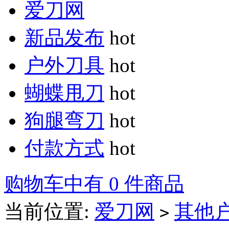
爱刀网
新品发布
hot
户外刀具
hot
蝴蝶甩刀
hot
狗腿弯刀
hot
付款方式
hot
购物车中有 0 件商品
当前位置:
爱刀网
其他
>