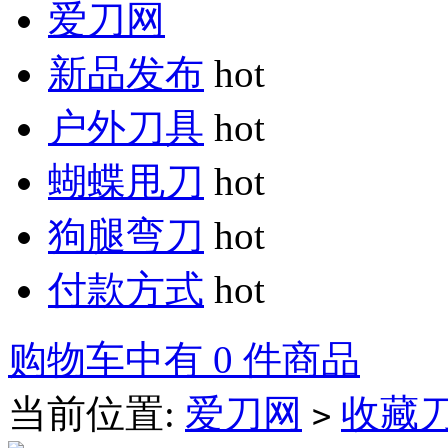
爱刀网
新品发布
hot
户外刀具
hot
蝴蝶甩刀
hot
狗腿弯刀
hot
付款方式
hot
购物车中有 0 件商品
当前位置:
爱刀网
收藏
>