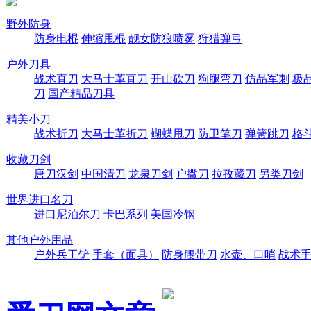
野外防身
防身电棍
伸缩甩棍
靓女防狼喷雾
狩猎弹弓
户外刀具
战术直刀
大马士革直刀
开山砍刀
狗腿弯刀
仿品军刺
极
刀
国产精品刀具
精美小刀
战术折刀
大马士革折刀
蝴蝶甩刀
防卫笔刀
弹簧跳刀
格
收藏刀剑
唐刀汉剑
中国清刀
龙泉刀剑
户撒刀
拉孜藏刀
另类刀剑
世界进口名刀
进口尼泊尔刀
卡巴系列
美国冷钢
其他户外用品
户外兵工铲
手套（面具）
防身腰带刀
水壶、口哨
战术