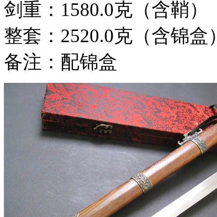
剑重：1580.0克（含鞘）
整套：2520.0克（含锦盒
备注：配锦盒