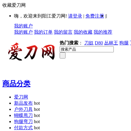
收藏爱刀网
|
嗨，欢迎来到阳江爱刀网!
请登录
|
免费注册
|
我的账户
我的账户
我的订单
我的留言
我的收藏
我的推荐
热门搜索
：
刀奴
D80
丛林王
狗腿
商品分类
爱刀网
新品发布
hot
户外刀具
hot
蝴蝶甩刀
hot
狗腿弯刀
hot
付款方式
hot