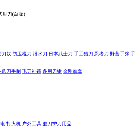
式甩刀(白版）
品刀奴
防卫棍刀
潜水刀
日本武士刀
手工猎刀
忍者刀
野营手斧
斗爪刀手刺
飞刀神镖
多用刀钳
金刚拳套
手电
打火机
户外工具
磨刀护刀用品