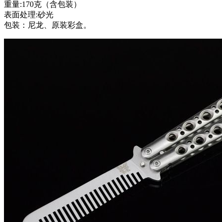
重量:170克（含包装）
表面处理:砂光
包装：尼龙、原装彩盒。