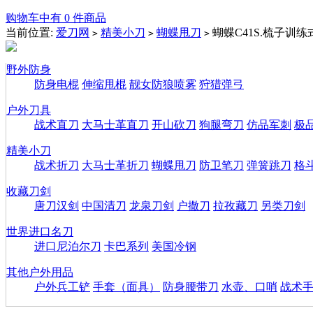
购物车中有 0 件商品
当前位置:
爱刀网
精美小刀
蝴蝶甩刀
蝴蝶C41S.梳子训练
>
>
>
野外防身
防身电棍
伸缩甩棍
靓女防狼喷雾
狩猎弹弓
户外刀具
战术直刀
大马士革直刀
开山砍刀
狗腿弯刀
仿品军刺
极
精美小刀
战术折刀
大马士革折刀
蝴蝶甩刀
防卫笔刀
弹簧跳刀
格
收藏刀剑
唐刀汉剑
中国清刀
龙泉刀剑
户撒刀
拉孜藏刀
另类刀剑
世界进口名刀
进口尼泊尔刀
卡巴系列
美国冷钢
其他户外用品
户外兵工铲
手套（面具）
防身腰带刀
水壶、口哨
战术