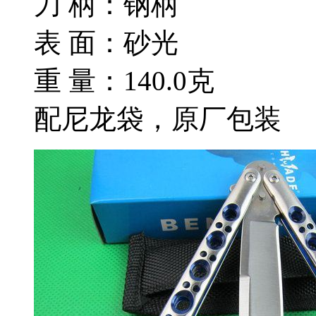
刀 柄：钢柄
表 面：砂光
重 量：140.0克
配尼龙袋，原厂包装