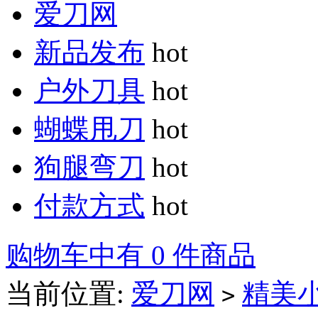
爱刀网
新品发布
hot
户外刀具
hot
蝴蝶甩刀
hot
狗腿弯刀
hot
付款方式
hot
购物车中有 0 件商品
当前位置:
爱刀网
精美
>