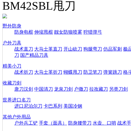
BM42SBL甩刀
野外防身
防身电棍
伸缩甩棍
靓女防狼喷雾
狩猎弹弓
户外刀具
战术直刀
大马士革直刀
开山砍刀
狗腿弯刀
仿品军刺
极
刀
国产精品刀具
精美小刀
战术折刀
大马士革折刀
蝴蝶甩刀
防卫笔刀
弹簧跳刀
格
收藏刀剑
唐刀汉剑
中国清刀
龙泉刀剑
户撒刀
拉孜藏刀
另类刀剑
世界进口名刀
进口尼泊尔刀
卡巴系列
美国冷钢
其他户外用品
户外兵工铲
手套（面具）
防身腰带刀
水壶、口哨
战术