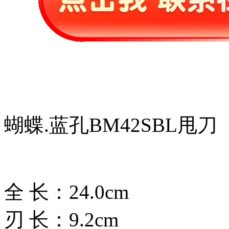
蝴蝶.蓝孔BM42SBL甩刀
全 长：24.0cm
刃 长：9.2cm