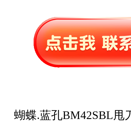
蝴蝶.蓝孔BM42SBL甩