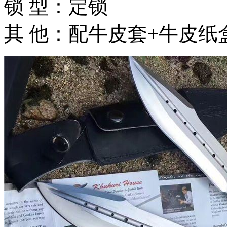
锁 型：定锁
其 他：配牛皮套+牛皮纸