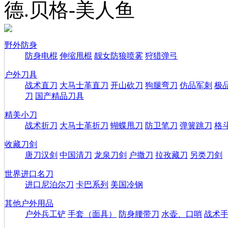
德.贝格-美人鱼
野外防身
防身电棍
伸缩甩棍
靓女防狼喷雾
狩猎弹弓
户外刀具
战术直刀
大马士革直刀
开山砍刀
狗腿弯刀
仿品军刺
极
刀
国产精品刀具
精美小刀
战术折刀
大马士革折刀
蝴蝶甩刀
防卫笔刀
弹簧跳刀
格
收藏刀剑
唐刀汉剑
中国清刀
龙泉刀剑
户撒刀
拉孜藏刀
另类刀剑
世界进口名刀
进口尼泊尔刀
卡巴系列
美国冷钢
其他户外用品
户外兵工铲
手套（面具）
防身腰带刀
水壶、口哨
战术