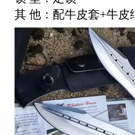
其 他：配牛皮套+牛皮