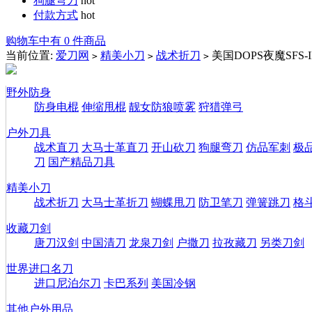
狗腿弯刀
hot
付款方式
hot
购物车中有 0 件商品
当前位置:
爱刀网
精美小刀
战术折刀
美国DOPS夜魔SFS-II
>
>
>
野外防身
防身电棍
伸缩甩棍
靓女防狼喷雾
狩猎弹弓
户外刀具
战术直刀
大马士革直刀
开山砍刀
狗腿弯刀
仿品军刺
极
刀
国产精品刀具
精美小刀
战术折刀
大马士革折刀
蝴蝶甩刀
防卫笔刀
弹簧跳刀
格
收藏刀剑
唐刀汉剑
中国清刀
龙泉刀剑
户撒刀
拉孜藏刀
另类刀剑
世界进口名刀
进口尼泊尔刀
卡巴系列
美国冷钢
其他户外用品