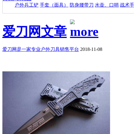
户外兵工铲
手套（面具）
防身腰带刀
水壶、口哨
战术
爱刀网文章
爱刀网是一家专业户外刀具销售平台
2018-11-08