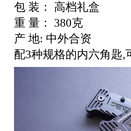
包 装： 高档礼盒
重 量： 380克
产 地: 中外合资
配3种规格的内六角匙