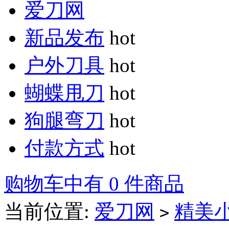
爱刀网
新品发布
hot
户外刀具
hot
蝴蝶甩刀
hot
狗腿弯刀
hot
付款方式
hot
购物车中有 0 件商品
当前位置:
爱刀网
精美
>