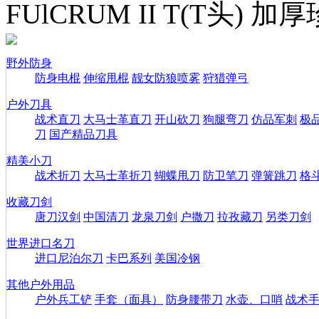
FUlCRUM II T(T头) 
野外防身
防身电棍
伸缩甩棍
靓女防狼喷雾
狩猎弹弓
户外刀具
战术直刀
大马士革直刀
开山砍刀
狗腿弯刀
仿品军刺
极
刀
国产精品刀具
精美小刀
战术折刀
大马士革折刀
蝴蝶甩刀
防卫笔刀
弹簧跳刀
格
收藏刀剑
唐刀汉剑
中国清刀
龙泉刀剑
户撒刀
拉孜藏刀
另类刀剑
世界进口名刀
进口尼泊尔刀
卡巴系列
美国冷钢
其他户外用品
户外兵工铲
手套（面具）
防身腰带刀
水壶、口哨
战术