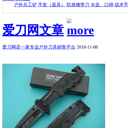
户外兵工铲
手套（面具）
防身腰带刀
水壶、口哨
战术
爱刀网文章
爱刀网是一家专业户外刀具销售平台
2018-11-08