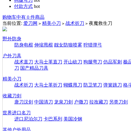
狗腿弯刀
hot
付款方式
hot
购物车中有 0 件商品
当前位置:
爱刀网
精美小刀
战术折刀
夜魔救生刀
>
>
>
野外防身
防身电棍
伸缩甩棍
靓女防狼喷雾
狩猎弹弓
户外刀具
战术直刀
大马士革直刀
开山砍刀
狗腿弯刀
仿品军刺
极
刀
国产精品刀具
精美小刀
战术折刀
大马士革折刀
蝴蝶甩刀
防卫笔刀
弹簧跳刀
格
收藏刀剑
唐刀汉剑
中国清刀
龙泉刀剑
户撒刀
拉孜藏刀
另类刀剑
世界进口名刀
进口尼泊尔刀
卡巴系列
美国冷钢
其他户外用品