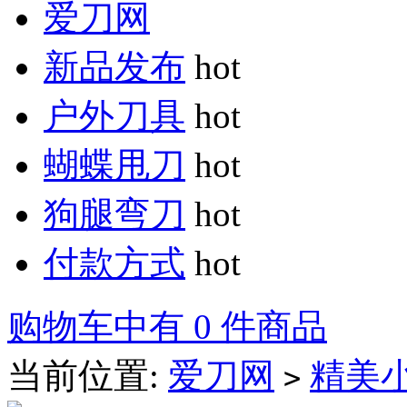
爱刀网
新品发布
hot
户外刀具
hot
蝴蝶甩刀
hot
狗腿弯刀
hot
付款方式
hot
购物车中有 0 件商品
当前位置:
爱刀网
精美
>