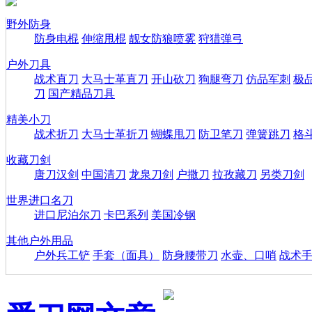
野外防身
防身电棍
伸缩甩棍
靓女防狼喷雾
狩猎弹弓
户外刀具
战术直刀
大马士革直刀
开山砍刀
狗腿弯刀
仿品军刺
极
刀
国产精品刀具
精美小刀
战术折刀
大马士革折刀
蝴蝶甩刀
防卫笔刀
弹簧跳刀
格
收藏刀剑
唐刀汉剑
中国清刀
龙泉刀剑
户撒刀
拉孜藏刀
另类刀剑
世界进口名刀
进口尼泊尔刀
卡巴系列
美国冷钢
其他户外用品
户外兵工铲
手套（面具）
防身腰带刀
水壶、口哨
战术