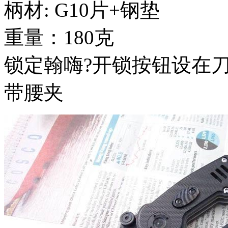
柄材: G10片+钢垫
重量：180克
锁定翰嗨?开锁按钮设在
带腰夹