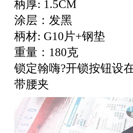
柄厚: 1.5CM
涂层：发黑
柄材: G10片+钢垫
重量：180克
锁定翰嗨?开锁按钮设
带腰夹