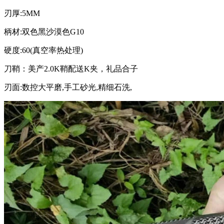
刃厚:5MM
柄材:双色黑沙漠色G10
硬度:60(真空率热处理)
刀鞘：美产2.0K鞘配送K夹，礼品合子
刃面:数控大平磨,手工砂光,精细石洗,