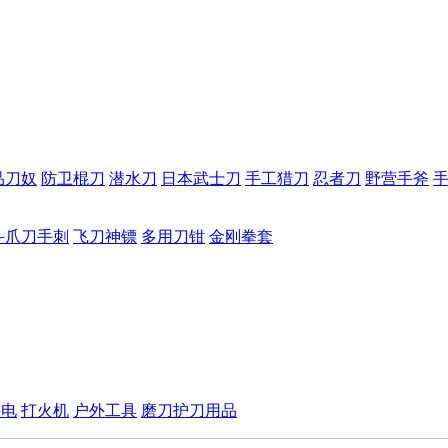
品刀奴
防卫棍刀
潜水刀
日本武士刀
手工猎刀
忍者刀
野营手斧
斗爪刀手刺
飞刀神镖
多用刀钳
金刚拳套
手电
打火机
户外工具
磨刀护刀用品