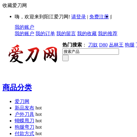
收藏爱刀网
|
嗨，欢迎来到阳江爱刀网!
请登录
|
免费注册
|
我的账户
我的账户
我的订单
我的留言
我的收藏
我的推荐
热门搜索
：
刀奴
D80
丛林王
狗腿
商品分类
爱刀网
新品发布
hot
户外刀具
hot
蝴蝶甩刀
hot
狗腿弯刀
hot
付款方式
hot