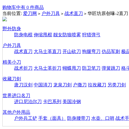
购物车中有 0 件商品
当前位置:
爱刀网
户外刀具
战术直刀
华匠坊原创喙-2直刀
>
>
>
野外防身
防身电棍
伸缩甩棍
靓女防狼喷雾
狩猎弹弓
户外刀具
战术直刀
大马士革直刀
开山砍刀
狗腿弯刀
仿品军刺
极
精美小刀
战术折刀
大马士革折刀
蝴蝶甩刀
防卫笔刀
弹簧跳刀
格
收藏刀剑
唐刀汉剑
中国清刀
龙泉刀剑
户撒刀
拉孜藏刀
另类刀剑
世界进口名刀
进口尼泊尔刀
卡巴系列
美国冷钢
其他户外用品
户外兵工铲
手套（面具）
防身腰带刀
水壶、口哨
战术