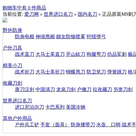
购物车中有 0 件商品
当前位置:
爱刀网
世界进口名刀
国内名刀
正品原装M9刺
>
>
>
野外防身
防身电棍
伸缩甩棍
靓女防狼喷雾
狩猎弹弓
户外刀具
战术直刀
大马士革直刀
开山砍刀
狗腿弯刀
仿品军刺
极
精美小刀
战术折刀
大马士革折刀
蝴蝶甩刀
防卫笔刀
弹簧跳刀
格
收藏刀剑
唐刀汉剑
中国清刀
龙泉刀剑
户撒刀
拉孜藏刀
另类刀剑
世界进口名刀
进口尼泊尔刀
卡巴系列
美国冷钢
其他户外用品
户外兵工铲
手套（面具）
防身腰带刀
水壶、口哨
战术