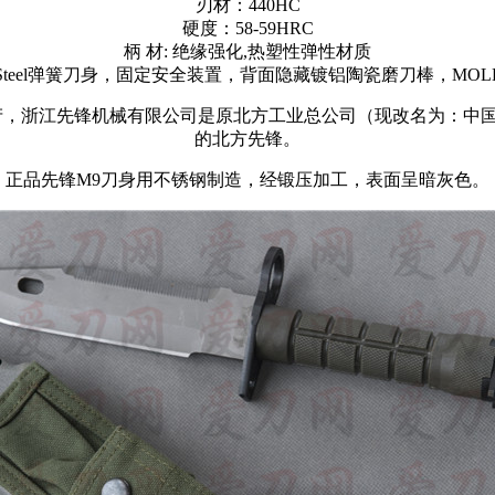
刃材：440HC
硬度：58-59HRC
柄 材: 绝缘强化,热塑性弹性材质
nless Steel弹簧刀身，固定安全装置，背面隐藏镀铝陶瓷磨刀棒，
产，浙江先锋机械有限公司是原北方工业总公司（现改名为：中
的北方先锋。
正品先锋M9刀身用不锈钢制造，经锻压加工，表面呈暗灰色。