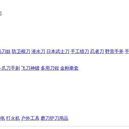
刀
品刀奴
防卫棍刀
潜水刀
日本武士刀
手工猎刀
忍者刀
野营手斧
斗爪刀手刺
飞刀神镖
多用刀钳
金刚拳套
手电
打火机
户外工具
磨刀护刀用品