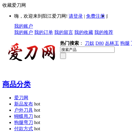
收藏爱刀网
|
嗨，欢迎来到阳江爱刀网!
请登录
|
免费注册
|
我的账户
我的账户
我的订单
我的留言
我的收藏
我的推荐
热门搜索
：
刀奴
D80
丛林王
狗腿
商品分类
爱刀网
新品发布
hot
户外刀具
hot
蝴蝶甩刀
hot
狗腿弯刀
hot
付款方式
hot