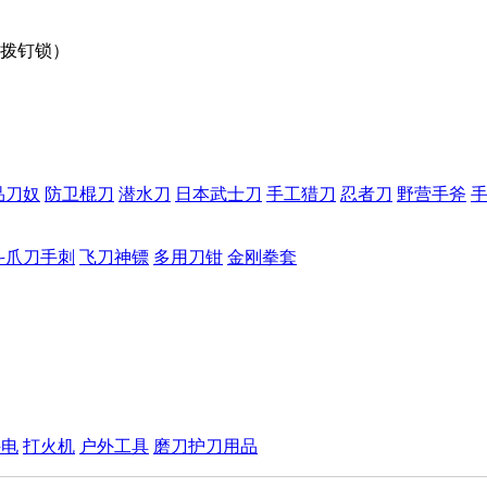
，拨钉锁）
品刀奴
防卫棍刀
潜水刀
日本武士刀
手工猎刀
忍者刀
野营手斧
斗爪刀手刺
飞刀神镖
多用刀钳
金刚拳套
手电
打火机
户外工具
磨刀护刀用品