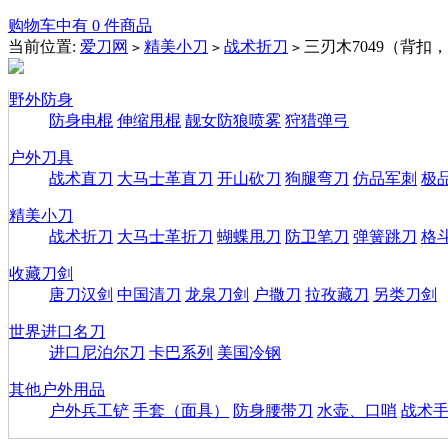
购物车中有 0 件商品
当前位置:
爱刀网
精美小刀
战术折刀
三刃木7049（背扣
>
>
>
野外防身
防身电棍
伸缩甩棍
靓女防狼喷雾
狩猎弹弓
户外刀具
战术直刀
大马士革直刀
开山砍刀
狗腿弯刀
仿品军刺
极
精美小刀
战术折刀
大马士革折刀
蝴蝶甩刀
防卫笔刀
弹簧跳刀
格
收藏刀剑
唐刀汉剑
中国清刀
龙泉刀剑
户撒刀
拉孜藏刀
另类刀剑
世界进口名刀
进口尼泊尔刀
卡巴系列
美国冷钢
其他户外用品
户外兵工铲
手套（面具）
防身腰带刀
水壶、口哨
战术