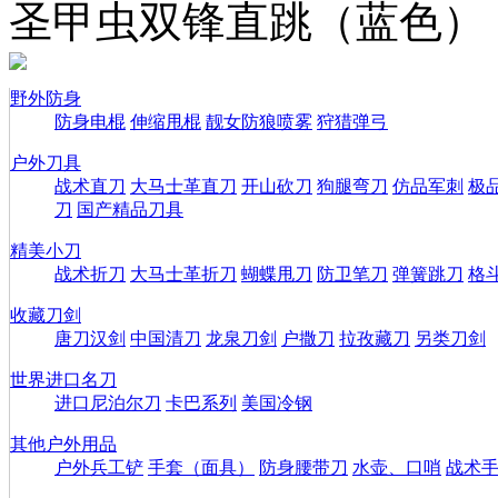
圣甲虫双锋直跳（蓝色）
野外防身
防身电棍
伸缩甩棍
靓女防狼喷雾
狩猎弹弓
户外刀具
战术直刀
大马士革直刀
开山砍刀
狗腿弯刀
仿品军刺
极
刀
国产精品刀具
精美小刀
战术折刀
大马士革折刀
蝴蝶甩刀
防卫笔刀
弹簧跳刀
格
收藏刀剑
唐刀汉剑
中国清刀
龙泉刀剑
户撒刀
拉孜藏刀
另类刀剑
世界进口名刀
进口尼泊尔刀
卡巴系列
美国冷钢
其他户外用品
户外兵工铲
手套（面具）
防身腰带刀
水壶、口哨
战术