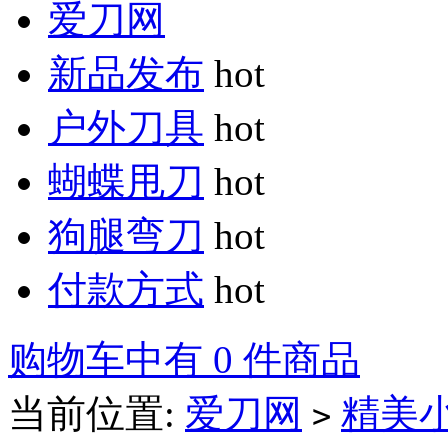
爱刀网
新品发布
hot
户外刀具
hot
蝴蝶甩刀
hot
狗腿弯刀
hot
付款方式
hot
购物车中有 0 件商品
当前位置:
爱刀网
精美
>