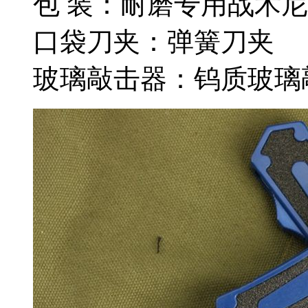
包 装：耐磨专用战术
口袋刀夹：弹簧刀夹
玻璃敲击器：钨质玻璃