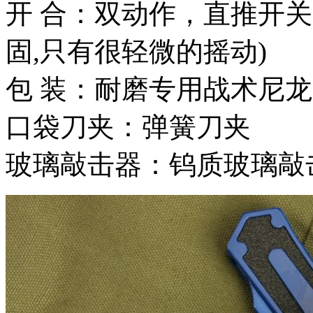
开 合：双动作，直推开
固,只有很轻微的摇动)
包 装：耐磨专用战术尼
口袋刀夹：弹簧刀夹
玻璃敲击器：钨质玻璃敲