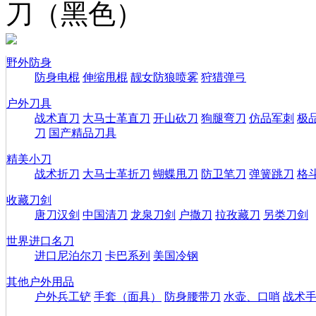
刀（黑色）
野外防身
防身电棍
伸缩甩棍
靓女防狼喷雾
狩猎弹弓
户外刀具
战术直刀
大马士革直刀
开山砍刀
狗腿弯刀
仿品军刺
极
刀
国产精品刀具
精美小刀
战术折刀
大马士革折刀
蝴蝶甩刀
防卫笔刀
弹簧跳刀
格
收藏刀剑
唐刀汉剑
中国清刀
龙泉刀剑
户撒刀
拉孜藏刀
另类刀剑
世界进口名刀
进口尼泊尔刀
卡巴系列
美国冷钢
其他户外用品
户外兵工铲
手套（面具）
防身腰带刀
水壶、口哨
战术