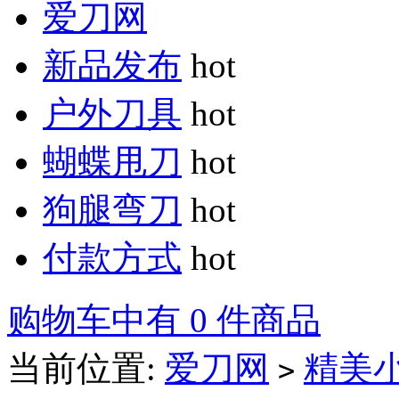
爱刀网
新品发布
hot
户外刀具
hot
蝴蝶甩刀
hot
狗腿弯刀
hot
付款方式
hot
购物车中有 0 件商品
当前位置:
爱刀网
精美
>