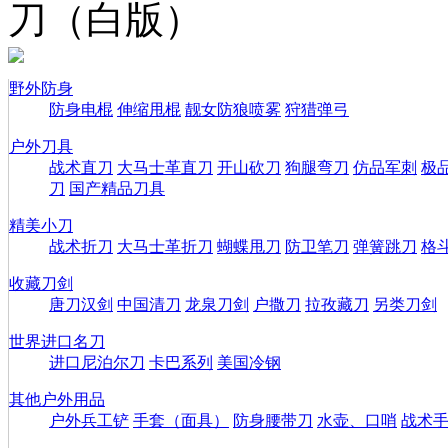
刀（白版）
野外防身
防身电棍
伸缩甩棍
靓女防狼喷雾
狩猎弹弓
户外刀具
战术直刀
大马士革直刀
开山砍刀
狗腿弯刀
仿品军刺
极
刀
国产精品刀具
精美小刀
战术折刀
大马士革折刀
蝴蝶甩刀
防卫笔刀
弹簧跳刀
格
收藏刀剑
唐刀汉剑
中国清刀
龙泉刀剑
户撒刀
拉孜藏刀
另类刀剑
世界进口名刀
进口尼泊尔刀
卡巴系列
美国冷钢
其他户外用品
户外兵工铲
手套（面具）
防身腰带刀
水壶、口哨
战术