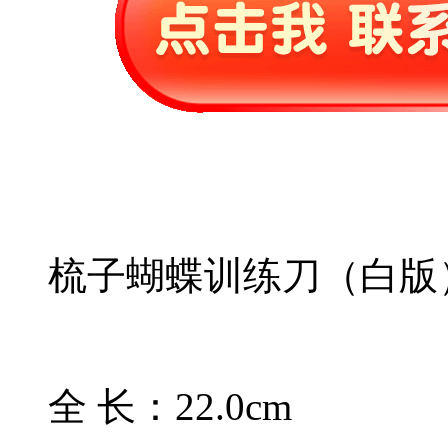
梳子蝴蝶训练刀（白版
全 长：22.0cm