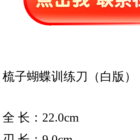
梳子蝴蝶训练刀（白版）
全 长：22.0cm
刃 长：9.0cm