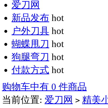
爱刀网
新品发布
hot
户外刀具
hot
蝴蝶甩刀
hot
狗腿弯刀
hot
付款方式
hot
购物车中有 0 件商品
当前位置:
爱刀网
精美
>