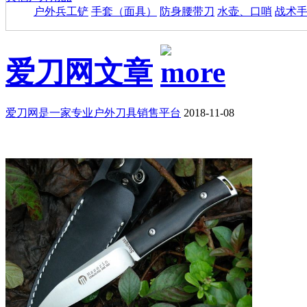
户外兵工铲
手套（面具）
防身腰带刀
水壶、口哨
战术
爱刀网文章
爱刀网是一家专业户外刀具销售平台
2018-11-08