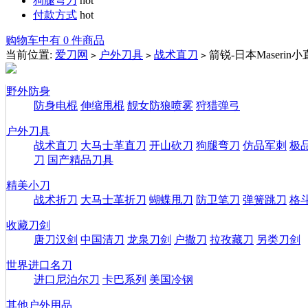
狗腿弯刀
hot
付款方式
hot
购物车中有 0 件商品
当前位置:
爱刀网
户外刀具
战术直刀
箭锐-日本Maseri
>
>
>
野外防身
防身电棍
伸缩甩棍
靓女防狼喷雾
狩猎弹弓
户外刀具
战术直刀
大马士革直刀
开山砍刀
狗腿弯刀
仿品军刺
极
刀
国产精品刀具
精美小刀
战术折刀
大马士革折刀
蝴蝶甩刀
防卫笔刀
弹簧跳刀
格
收藏刀剑
唐刀汉剑
中国清刀
龙泉刀剑
户撒刀
拉孜藏刀
另类刀剑
世界进口名刀
进口尼泊尔刀
卡巴系列
美国冷钢
其他户外用品