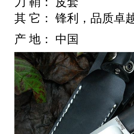
刀 鞘： 皮套
其 它： 锋利，品质卓
产 地： 中国