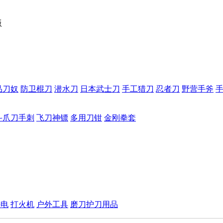
版
品刀奴
防卫棍刀
潜水刀
日本武士刀
手工猎刀
忍者刀
野营手斧
斗爪刀手刺
飞刀神镖
多用刀钳
金刚拳套
手电
打火机
户外工具
磨刀护刀用品