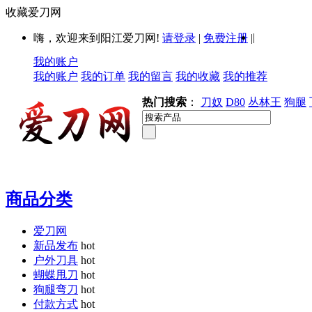
收藏爱刀网
|
嗨，欢迎来到阳江爱刀网!
请登录
|
免费注册
|
我的账户
我的账户
我的订单
我的留言
我的收藏
我的推荐
热门搜索
：
刀奴
D80
丛林王
狗腿
商品分类
爱刀网
新品发布
hot
户外刀具
hot
蝴蝶甩刀
hot
狗腿弯刀
hot
付款方式
hot