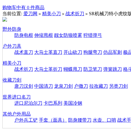
购物车中有 0 件商品
当前位置:
爱刀网
精美小刀
战术折刀
SR机械刀特小虎纹
>
>
>
野外防身
防身电棍
伸缩甩棍
靓女防狼喷雾
狩猎弹弓
户外刀具
战术直刀
大马士革直刀
开山砍刀
狗腿弯刀
仿品军刺
极
精美小刀
战术折刀
大马士革折刀
蝴蝶甩刀
防卫笔刀
弹簧跳刀
格
收藏刀剑
唐刀汉剑
中国清刀
龙泉刀剑
户撒刀
拉孜藏刀
另类刀剑
世界进口名刀
进口尼泊尔刀
卡巴系列
美国冷钢
其他户外用品
户外兵工铲
手套（面具）
防身腰带刀
水壶、口哨
战术